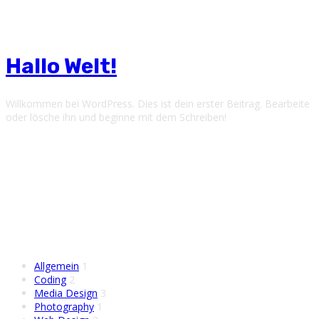
Category
Allgemein
Hallo Welt!
Willkommen bei WordPress. Dies ist dein erster Beitrag. Bearbeite
oder lösche ihn und beginne mit dem Schreiben!
Ads
Kategorien
Allgemein
1
Coding
2
Media Design
3
Photography
1